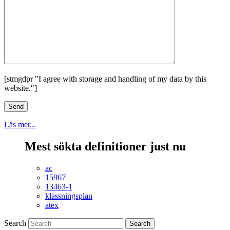
[stmgdpr "I agree with storage and handling of my data by this
website."]
Läs mer...
Mest sökta definitioner just nu
ac
15967
13463-1
klassningsplan
atex
Search