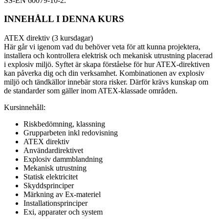
SS-EN 60079-10-2.
INNEHÅLL I DENNA KURS
ATEX direktiv (3 kursdagar)
Här går vi igenom vad du behöver veta för att kunna projektera,
installera och kontrollera elektrisk och mekanisk utrustning placerad
i explosiv miljö. Syftet är skapa förståelse för hur ATEX-direktiven
kan påverka dig och din verksamhet. Kombinationen av explosiv
miljö och tändkällor innebär stora risker. Därför krävs kunskap om
de standarder som gäller inom ATEX-klassade områden.
Kursinnehåll:
Riskbedömning, klassning
Grupparbeten inkl redovisning
ATEX direktiv
Användardirektivet
Explosiv dammblandning
Mekanisk utrustning
Statisk elektricitet
Skyddsprinciper
Märkning av Ex-materiel
Installationsprinciper
Exi, apparater och system