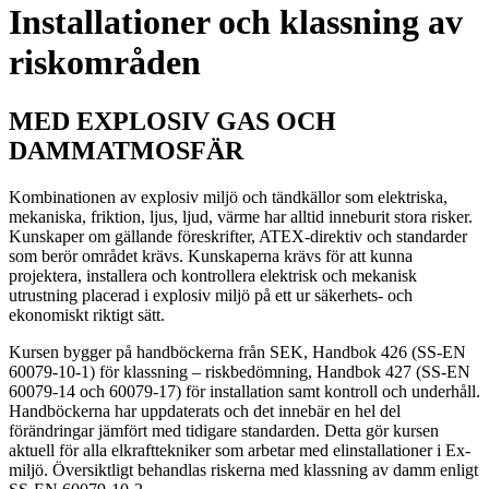
Installationer och klassning av
riskområden
MED EXPLOSIV GAS OCH
DAMMATMOSFÄR
Kombinationen av explosiv miljö och tändkällor som elektriska,
mekaniska, friktion, ljus, ljud, värme har alltid inneburit stora risker.
Kunskaper om gällande föreskrifter, ATEX-direktiv och standarder
som berör området krävs. Kunskaperna krävs för att kunna
projektera, installera och kontrollera elektrisk och mekanisk
utrustning placerad i explosiv miljö på ett ur säkerhets- och
ekonomiskt riktigt sätt.
Kursen bygger på handböckerna från SEK, Handbok 426 (SS-EN
60079-10-1) för klassning – riskbedömning, Handbok 427 (SS-EN
60079-14 och 60079-17) för installation samt kontroll och underhåll.
Handböckerna har uppdaterats och det innebär en hel del
förändringar jämfört med tidigare standarden. Detta gör kursen
aktuell för alla elkrafttekniker som arbetar med elinstallationer i Ex-
miljö. Översiktligt behandlas riskerna med klassning av damm enligt