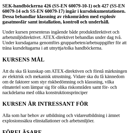
SEK-handböckerna 426 (SS-EN 60079-10-1) och 427 (SS-EN
60079-14 och SS-EN 60079-17) ingår i kursdokumentationen.
Dessa behandlar klassning av riskområden med explosiv
gasatmosfär samt installation, kontroll och underhåll.
Under kursen presenteras ingående både produktdirektivet och
arbetsmiljödirektivet. ATEX-direktivet behandlas under dag två.
Under kursdagarna genomförs grupparbeten/arbetsuppgifter för att
träna kursdeltagarna i att utnyttja/tolka handböckerna.
KURSENS MÅL
Att du ska få kunskap om ATEX-direktiven och förstå märkningen
av elektrisk och mekanisk utrustning. Vidare ska du få kännedom
om de faktorer som styr riskbedömning och klassning, vilka
elmateriel som lämpar sig för olika riskområden samt för- och
nackdelarna med olika konstruktionsprinciper
KURSEN ÄR INTRESSANT FÖR
Alla som har behov av utbildning och vidareutbildning i ämnet
explosionssäkra elinstallationer och arbetsmiljöer.
FÖRELÄSARE