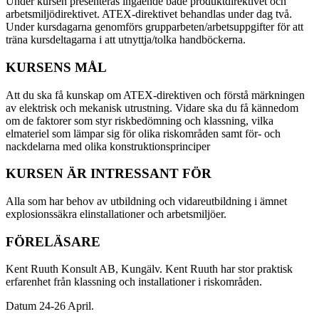
Under kursen presenteras ingående både produktdirektivet och
arbetsmiljödirektivet. ATEX-direktivet behandlas under dag två.
Under kursdagarna genomförs grupparbeten/arbetsuppgifter för att
träna kursdeltagarna i att utnyttja/tolka handböckerna.
KURSENS MÅL
Att du ska få kunskap om ATEX-direktiven och förstå märkningen
av elektrisk och mekanisk utrustning. Vidare ska du få kännedom
om de faktorer som styr riskbedömning och klassning, vilka
elmateriel som lämpar sig för olika riskområden samt för- och
nackdelarna med olika konstruktionsprinciper
KURSEN ÄR INTRESSANT FÖR
Alla som har behov av utbildning och vidareutbildning i ämnet
explosionssäkra elinstallationer och arbetsmiljöer.
FÖRELÄSARE
Kent Ruuth Konsult AB, Kungälv. Kent Ruuth har stor praktisk
erfarenhet från klassning och installationer i riskområden.
Datum 24-26 April.