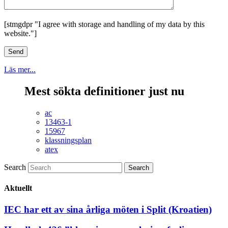
[stmgdpr "I agree with storage and handling of my data by this
website."]
Läs mer...
Mest sökta definitioner just nu
ac
13463-1
15967
klassningsplan
atex
Search
Aktuellt
IEC har ett av sina årliga möten i Split (Kroatien)