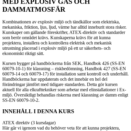
MED EXPLOSIV GAS OCH
DAMMATMOSFÄR
Kombinationen av explosiv miljö och tändkällor som elektriska,
mekaniska, friktion, ljus, ljud, värme har alltid inneburit stora risker.
Kunskaper om gällande föreskrifter, ATEX-direktiv och standarder
som berör området krävs. Kunskaperna krävs för att kunna
projektera, installera och kontrollera elektrisk och mekanisk
utrustning placerad i explosiv miljö på ett ur säkerhets- och
ekonomiskt riktigt sätt.
Kursen bygger på handböckerna från SEK, Handbok 426 (SS-EN
60079-10-1) för klassning – riskbedömning, Handbok 427 (SS-EN
60079-14 och 60079-17) för installation samt kontroll och underhåll.
Handböckerna har uppdaterats och det innebär en hel del
förändringar jämfört med tidigare standarden. Detta gör kursen
aktuell för alla elkrafttekniker som arbetar med elinstallationer i Ex-
miljö. Översiktligt behandlas riskerna med klassning av damm enligt
SS-EN 60079-10-2.
INNEHÅLL I DENNA KURS
ATEX direktiv (3 kursdagar)
Här går vi igenom vad du behöver veta för att kunna projektera,